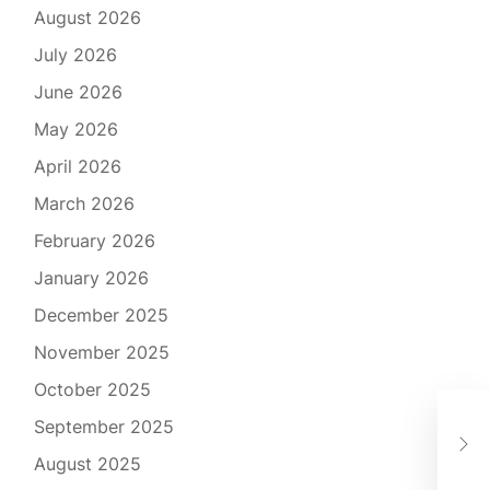
August 2026
July 2026
June 2026
May 2026
April 2026
March 2026
February 2026
January 2026
December 2025
November 2025
October 2025
Sky
September 2025
to 
Co
August 2025