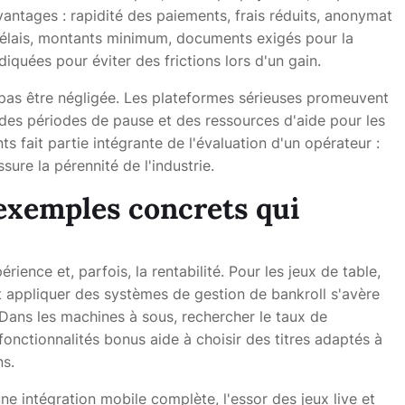
antages : rapidité des paiements, frais réduits, anonymat
 — délais, montants minimum, documents exigés pour la
diquées pour éviter des frictions lors d'un gain.
t pas être négligée. Les plateformes sérieuses promeuvent
, des périodes de pause et des ressources d'aide pour les
s fait partie intégrante de l'évaluation d'un opérateur :
sure la pérennité de l'industrie.
 exemples concrets qui
rience et, parfois, la rentabilité. Pour les jeux de table,
et appliquer des systèmes de gestion de bankroll s'avère
Dans les machines à sous, rechercher le taux de
e fonctionnalités bonus aide à choisir des titres adaptés à
ns.
ne intégration mobile complète, l'essor des jeux live et