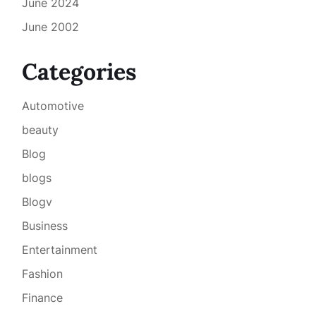
June 2024
June 2002
Categories
Automotive
beauty
Blog
blogs
Blogv
Business
Entertainment
Fashion
Finance