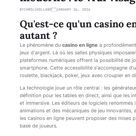
BY
CAROLCHOLLAND
JANUARY 26, 2026
Qu'est-ce qu'un casino en
autant ?
Le phénomène du
casino en ligne
a profondément 
jeux d'argent. Là où les salles physiques imposaie
plateformes numériques offrent la possibilité de j
smartphone. Cette accessibilité s'accompagne d'un
roulette, blackjack, poker, jeux avec croupier en 
La technologie joue un rôle central : les générate
définition pour les tables en direct, ainsi que les 
et immersive. Les éditeurs de logiciels renommés
animations et des mécaniques de jeu innovantes, att
les casinos en ligne peuvent proposer des mises pl
base de joueurs.