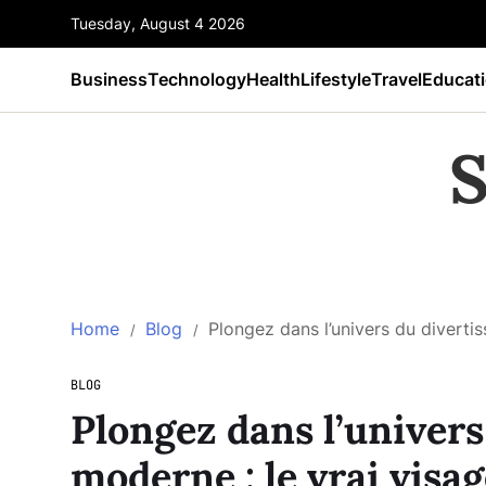
Tuesday, August 4 2026
Business
Technology
Health
Lifestyle
Travel
Educat
S
Home
Blog
Plongez dans l’univers du diverti
BLOG
Plongez dans l’univer
moderne : le vrai visag