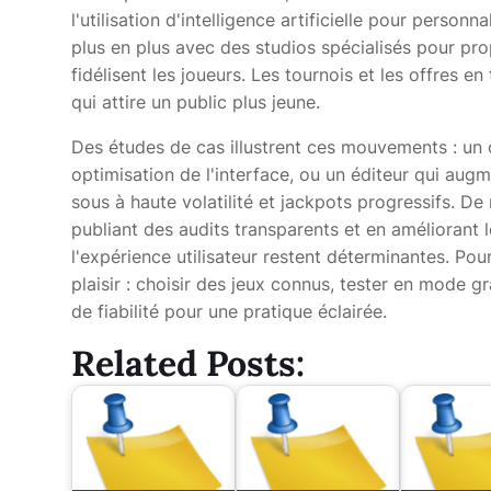
l'utilisation d'intelligence artificielle pour personn
plus en plus avec des studios spécialisés pour pro
fidélisent les joueurs. Les tournois et les offres 
qui attire un public plus jeune.
Des études de cas illustrent ces mouvements : un 
optimisation de l'interface, ou un éditeur qui au
sous à haute volatilité et jackpots progressifs. D
publiant des audits transparents et en améliorant 
l'expérience utilisateur restent déterminantes. Pour 
plaisir : choisir des jeux connus, tester en mode grat
de fiabilité pour une pratique éclairée.
Related Posts: