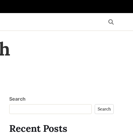
th
Search
Search
Recent Posts