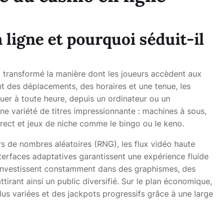
 ligne et pourquoi séduit-il
transformé la manière dont les joueurs accèdent aux
nt des déplacements, des horaires et une tenue, les
ouer à toute heure, depuis un ordinateur ou un
e variété de titres impressionnante : machines à sous,
direct et jeux de niche comme le bingo ou le keno.
urs de nombres aléatoires (RNG), les flux vidéo haute
interfaces adaptatives garantissent une expérience fluide
 investissent constamment dans des graphismes, des
irant ainsi un public diversifié. Sur le plan économique,
us variées et des jackpots progressifs grâce à une large