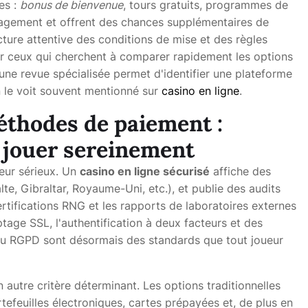
es :
bonus de bienvenue
, tours gratuits, programmes de
ngagement et offrent des chances supplémentaires de
cture attentive des conditions de mise et des règles
ur ceux qui cherchent à comparer rapidement les options
 une revue spécialisée permet d'identifier une plateforme
n le voit souvent mentionné sur
casino en ligne
.
méthodes de paiement :
 jouer sereinement
teur sérieux. Un
casino en ligne sécurisé
affiche des
te, Gibraltar, Royaume-Uni, etc.), et publie des audits
ertifications RNG et les rapports de laboratoires externes
tage SSL, l'authentification à deux facteurs et des
au RGPD sont désormais des standards que tout joueur
 autre critère déterminant. Les options traditionnelles
tefeuilles électroniques, cartes prépayées et, de plus en