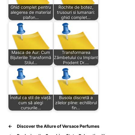
Ghid complet pentru
Rochite de botez,
alegerea de material
trusouri si lumanari:
plafon…
ghid complet…
Masca de Aur: Cum
Transformarea
Bijuteriile Transformă
Zâmbetului cu Implant
Stilul…
Prodent Dr.…
Înotul ca stil de viață:
Busola discretă a
cum să alegi
zilelor pline: echilibrul
cursurile…
fin…
←
Discover the Allure of Versace Perfumes