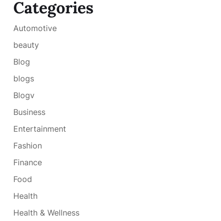
Categories
Automotive
beauty
Blog
blogs
Blogv
Business
Entertainment
Fashion
Finance
Food
Health
Health & Wellness