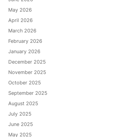
May 2026
April 2026
March 2026
February 2026
January 2026
December 2025
November 2025
October 2025
September 2025
August 2025
July 2025
June 2025
May 2025