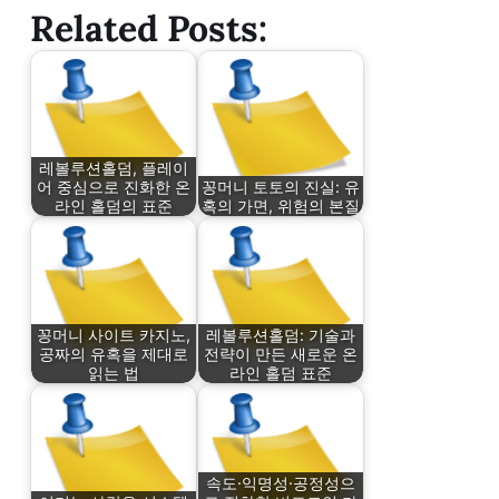
Related Posts:
레볼루션홀덤, 플레이
어 중심으로 진화한 온
꽁머니 토토의 진실: 유
라인 홀덤의 표준
혹의 가면, 위험의 본질
꽁머니 사이트 카지노,
레볼루션홀덤: 기술과
공짜의 유혹을 제대로
전략이 만든 새로운 온
읽는 법
라인 홀덤 표준
속도·익명성·공정성으