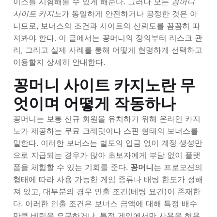
이스를 시험해볼 수 있게 해준다. 그러나 모든
꽁머니
사이트 카지노
가 동일하게 안전하거나 공정한 것은 아
니므로, 보너스의 조건과 사이트의 신뢰도를 꼼꼼히 따
져봐야 한다. 이 글에서는 꽁머니의 정의부터 리스크 관
리, 그리고 실제 사례를 통해 어떻게 현명하게 선택하고
이용할지 상세히 안내한다.
꽁머니 사이트 카지노란 무
엇이며 어떻게 작동하나
꽁머니는 보통 신규 회원을 유치하기 위해 온라인 카지
노가 제공하는 무료 크레딧이나 스핀 형태의 보너스를
말한다. 이러한 보너스는 별도의 입금 없이 계정 생성만
으로 지급되는 경우가 많아 초보자에게 부담 없이 플랫
폼을 체험할 수 있는 기회를 준다.
꽁머니
는 프로모션의
형태에 따라 사용 가능한 게임 종류나 배팅 한도가 정해
져 있고, 대부분의 경우 인출 조건(베팅 요건)이 존재한
다. 이러한 인출 조건은 보너스 금액에 대해 특정 배수
만큼 베팅을 요구하거나, 특정 게임에서만 사용을 허용