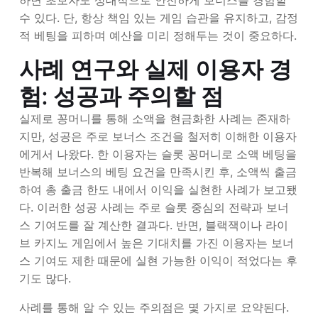
하면 초보자도 상대적으로 안전하게 보너스를 경험할
수 있다. 단, 항상 책임 있는 게임 습관을 유지하고, 감정
적 베팅을 피하며 예산을 미리 정해두는 것이 중요하다.
사례 연구와 실제 이용자 경
험: 성공과 주의할 점
실제로 꽁머니를 통해 소액을 현금화한 사례는 존재하
지만, 성공은 주로 보너스 조건을 철저히 이해한 이용자
에게서 나왔다. 한 이용자는 슬롯 꽁머니로 소액 베팅을
반복해 보너스의 베팅 요건을 만족시킨 후, 소액씩 출금
하여 총 출금 한도 내에서 이익을 실현한 사례가 보고됐
다. 이러한 성공 사례는 주로 슬롯 중심의 전략과 보너
스 기여도를 잘 계산한 결과다. 반면, 블랙잭이나 라이
브 카지노 게임에서 높은 기대치를 가진 이용자는 보너
스 기여도 제한 때문에 실현 가능한 이익이 적었다는 후
기도 많다.
사례를 통해 알 수 있는 주의점은 몇 가지로 요약된다.