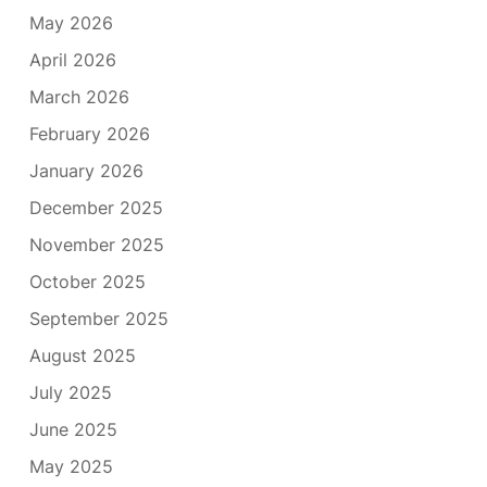
May 2026
April 2026
March 2026
February 2026
January 2026
December 2025
November 2025
October 2025
September 2025
August 2025
July 2025
June 2025
May 2025