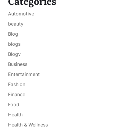
Categories
Automotive
beauty
Blog
blogs
Blogv
Business
Entertainment
Fashion
Finance
Food
Health
Health & Wellness